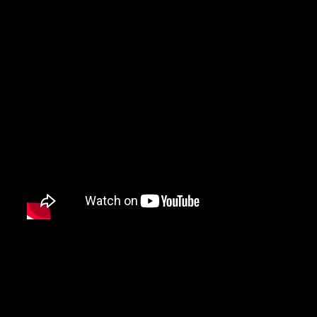
As 10 melhores bandas e ar
EUA segundo fãs de músic
10 – Journey (San Francisco, Ca
9 – Guns N’ Roses (Los Angeles,