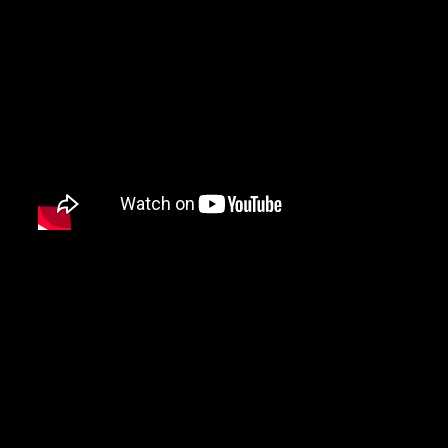
7 – Johnny Cash (Kingsland, 
Tennessee)
6 – The Eagles (Los Angeles, Ca