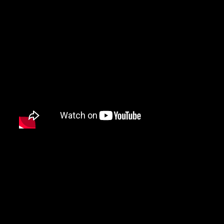
2 – Tom Petty and the Heartbrea
Flórida)
1 – Jimi Hendrix (Seattle, Was
York)