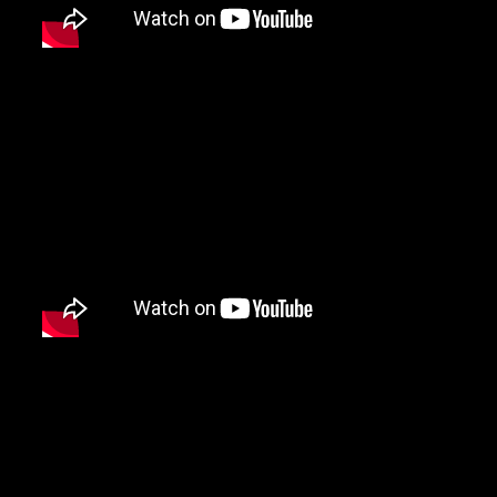
5 – Lynyrd Skynyrd (Jacksonvill
4 – Elvis Presley (Tupelo, Miss
Tennessee)