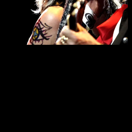
É praticamente impossível falar da história do Roc
país que deu origem a inúmeras bandas e artistas qu
gênero ao longo das décadas.
Além disso, os EUA foram palco de diversos
movimentos dentro da cena da música pesada
que moldaram diferentes gerações e
influenciaram artistas ao redor do mundo.
Cidades específicas tiveram um papel crucial na
jornada do rock, como por exemplo Los